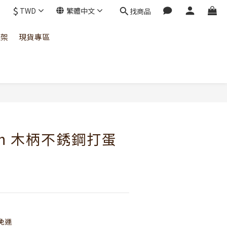
$
TWD
繁體中文
找商品
上架
現貨專區
立即購買
ouch 木柄不銹鋼打蛋
免運