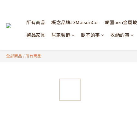
所有商品
概念品牌J3MaisonCo.
韓國oen金屬
選品家具
居家裝飾
臥室的事
收納的事
全部商品
/
所有商品