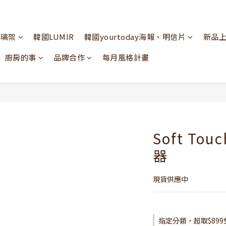
玻璃架
韓國LUMIR
韓國yourtoday海報、明信片
新品
廚房的事
品牌合作
每月風格計畫
Soft T
器
現貨供應中
指定分類，超取$899