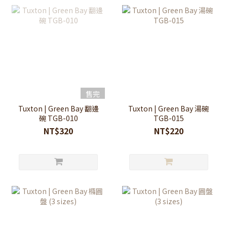
售完
Tuxton | Green Bay 翻邊
Tuxton | Green Bay 湯碗
碗 TGB-010
TGB-015
NT$320
NT$220