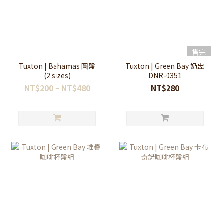
售完
Tuxton | Bahamas 圓盤
Tuxton | Green Bay 奶盅
(2 sizes)
DNR-0351
NT$200 ~ NT$480
NT$280