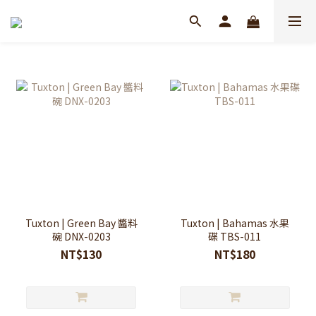
Tuxton | Green Bay 醬料
Tuxton | Bahamas 水果
碗 DNX-0203
碟 TBS-011
NT$130
NT$180