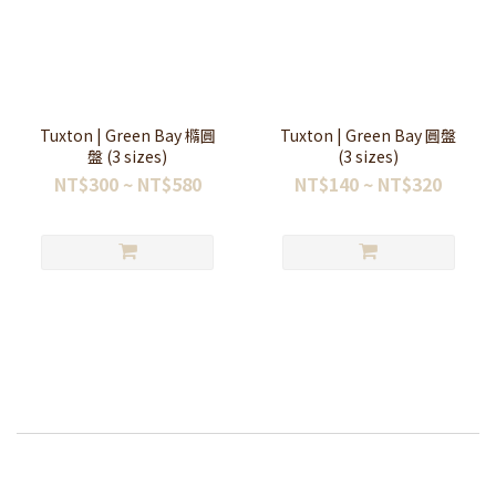
Tuxton | Green Bay 橢圓
Tuxton | Green Bay 圓盤
盤 (3 sizes)
(3 sizes)
NT$300 ~ NT$580
NT$140 ~ NT$320