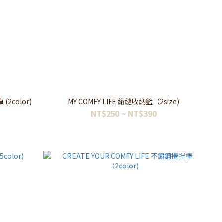
(2color)
MY COMFY LIFE 絎縫收納籃（2size)
NT$250 ~ NT$390