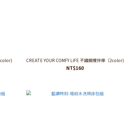
color)
CREATE YOUR COMFY LIFE 不鏽鋼攪拌棒（2color)
NT$160