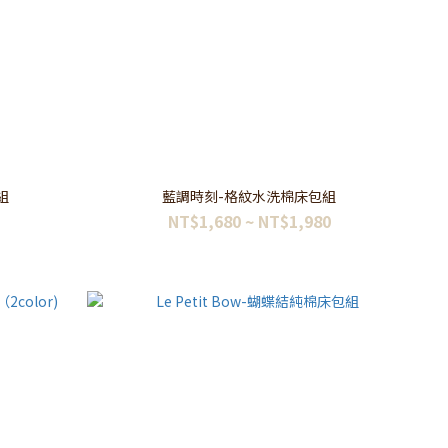
組
藍調時刻-格紋水洗棉床包組
NT$1,680 ~ NT$1,980