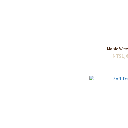
Maple W
NT$1,6