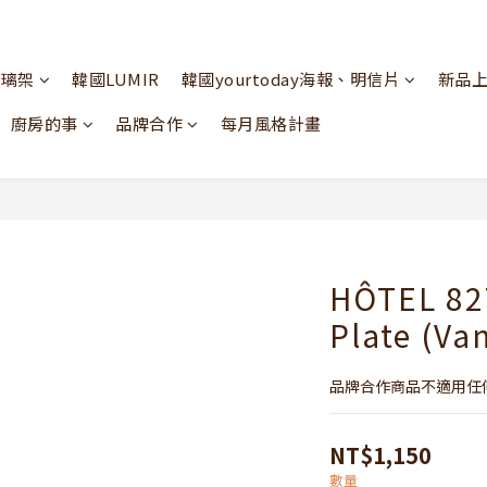
玻璃架
韓國LUMIR
韓國yourtoday海報、明信片
新品
廚房的事
品牌合作
每月風格計畫
HÔTEL 82
Plate (Va
品牌合作商品不適用任
NT$1,150
數量