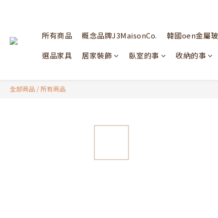
所有商品
概念品牌J3MaisonCo.
韓國oen金屬
選品家具
居家裝飾
臥室的事
收納的事
全部商品
/
所有商品