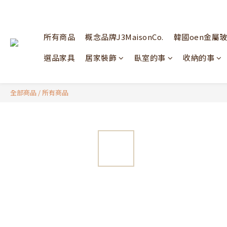
所有商品
概念品牌J3MaisonCo.
韓國oen金屬
選品家具
居家裝飾
臥室的事
收納的事
全部商品
/
所有商品