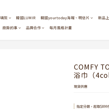
玻璃架
韓國LUMIR
韓國yourtoday海報、明信片
新品
廚房的事
品牌合作
每月風格計畫
COMFY T
浴巾（4col
現貨供應
指定分類，超取$899