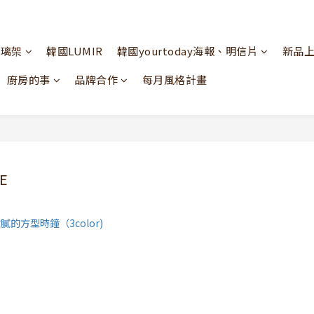
玻璃架
韓國LUMIR
韓國yourtoday海報、明信片
新品
廚房的事
品牌合作
每月風格計畫
E