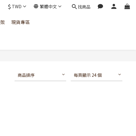
$
TWD
繁體中文
找商品
上架
現貨專區
商品排序
每頁顯示 24 個