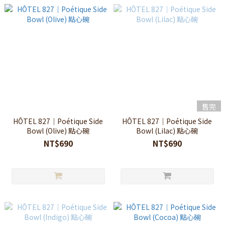
售完
HÔTEL 827｜Poétique Side
HÔTEL 827｜Poétique Side
Bowl (Olive) 點心碗
Bowl (Lilac) 點心碗
NT$690
NT$690