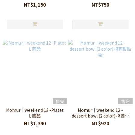
NT$1,150
NT$750
售完
售完
Momur｜weekend 12 -Platet
Momur｜weekend 12 -
L 圓盤
dessert bowl (2 color) 橢圓甜
點碗
NT$1,390
NT$920