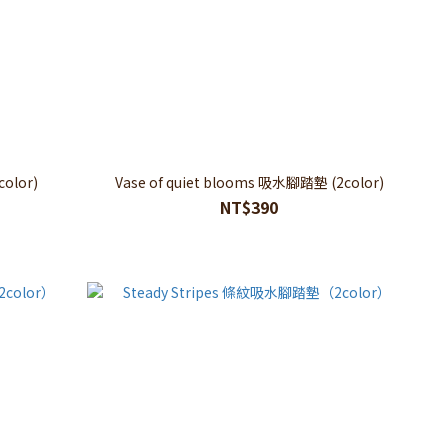
olor)
Vase of quiet blooms 吸水腳踏墊 (2color)
NT$390