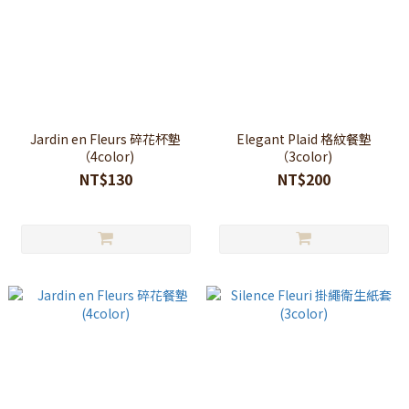
Jardin en Fleurs 碎花杯墊
Elegant Plaid 格紋餐墊
（4color)
（3color)
NT$130
NT$200