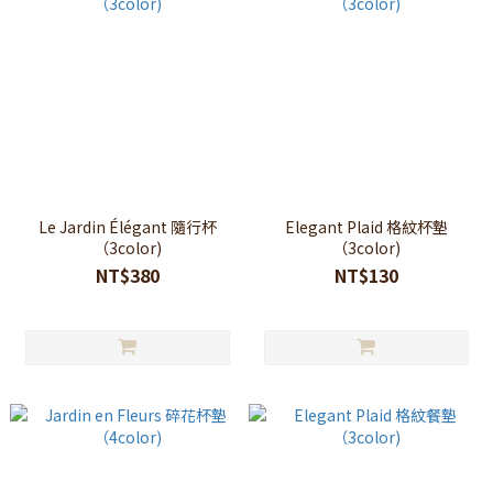
Le Jardin Élégant 隨行杯
Elegant Plaid 格紋杯墊
（3color)
（3color)
NT$380
NT$130