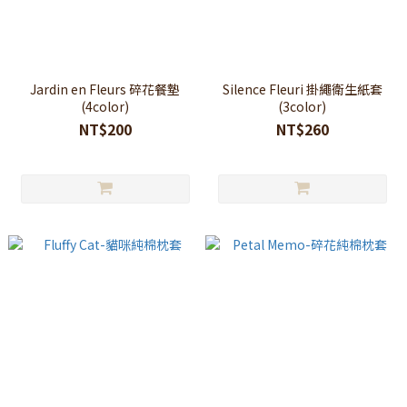
Jardin en Fleurs 碎花餐墊
Silence Fleuri 掛繩衛生紙套
(4color)
(3color)
NT$200
NT$260