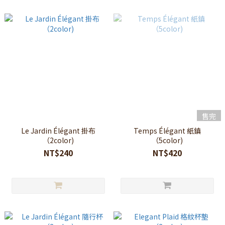
售完
Le Jardin Élégant 掛布
Temps Élégant 紙鎮
（2color)
（5color)
NT$240
NT$420