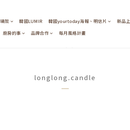
玻璃架
韓國LUMIR
韓國yourtoday海報、明信片
新品
廚房的事
品牌合作
每月風格計畫
longlong.candle