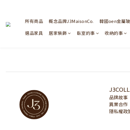
所有商品
概念品牌J3MaisonCo.
韓國oen金屬
選品家具
居家裝飾
臥室的事
收納的事
J3COL
品牌故事
異業合作
隱私權政