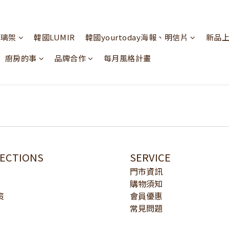
玻璃架
韓國LUMIR
韓國yourtoday海報、明信片
新品
廚房的事
品牌合作
每月風格計畫
LECTIONS
SERVICE
門市資訊
購物須知
策
會員優惠
常見問題