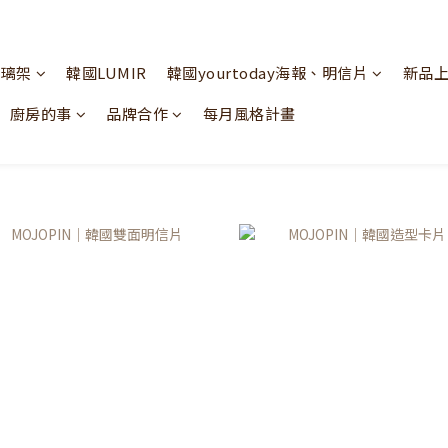
玻璃架
韓國LUMIR
韓國yourtoday海報、明信片
新品
廚房的事
品牌合作
每月風格計畫