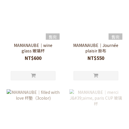
售完
售完
MAMANAUBE｜wine
MAMANAUBE｜Journée
glass 玻璃杯
plaisir 掛布
NT$600
NT$550