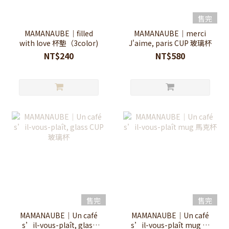
售完
MAMANAUBE｜filled
MAMANAUBE｜merci
with love 杯墊（3color)
J'aime, paris CUP 玻璃杯
NT$240
NT$580
售完
售完
MAMANAUBE｜Un café
MAMANAUBE｜Un café
s’il-vous-plaît, glass
s’il-vous-plaît mug 馬