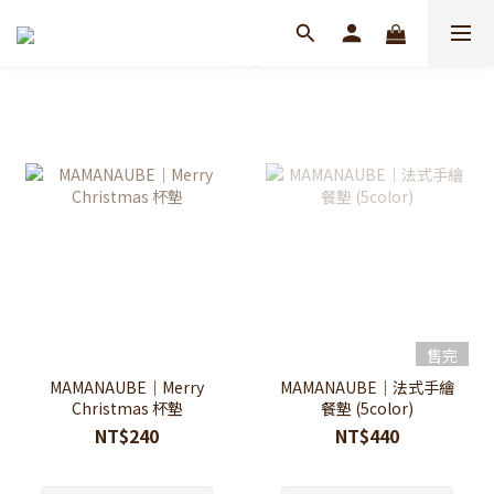
售完
MAMANAUBE｜Merry
MAMANAUBE｜法式手繪
Christmas 杯墊
餐墊 (5color)
NT$240
NT$440