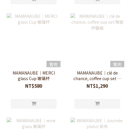
售完
售完
MAMANAUBE｜MERCI
MAMANAUBE｜clé de
glass Cup 玻璃杯
chance, coffee cup set 陶
瓷杯盤組
NT$580
NT$1,290