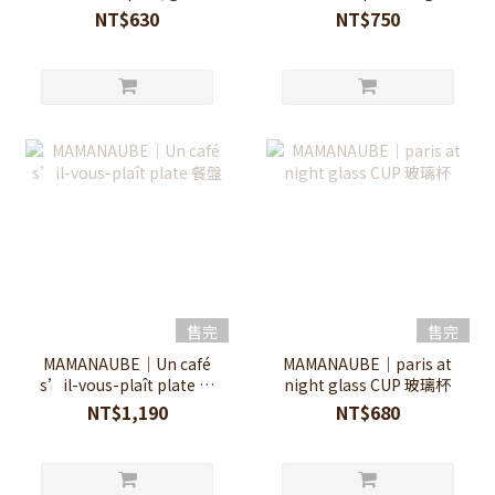
CUP 玻璃杯
克杯
NT$630
NT$750
售完
售完
MAMANAUBE｜Un café
MAMANAUBE｜paris at
s’il-vous-plaît plate 餐
night glass CUP 玻璃杯
盤
NT$1,190
NT$680