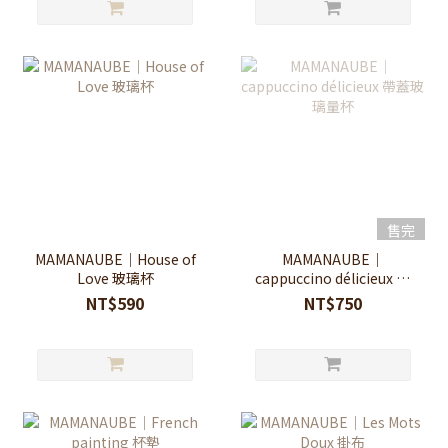
售完
MAMANAUBE｜House of
MAMANAUBE｜
Love 玻璃杯
cappuccino délicieux 帶
蓋玻璃量杯
NT$590
NT$750