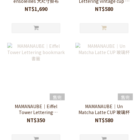
ensoleillés 大尺寸掛布
Lettering vintage cup 玻
璃杯
NT$1,690
NT$580
售完
售完
MAMANAUBE｜Eiffel
MAMANAUBE｜Un
Tower Lettering
Matcha Latte CUP 玻璃杯
bookmark 書籤
NT$350
NT$580