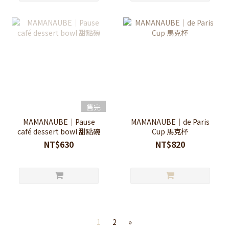
售完
MAMANAUBE｜Pause
MAMANAUBE｜de Paris
café dessert bowl 甜點碗
Cup 馬克杯
NT$630
NT$820
1
2
»