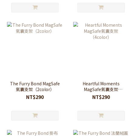
The Furry Bond MagSafe
Heartful Moments
氣囊支架（2color）
MagSafe氣囊支架
（4color）
NT$290
NT$290