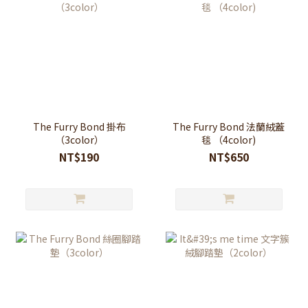
The Furry Bond 掛布
The Furry Bond 法蘭絨蓋
（3color）
毯 （4color)
NT$190
NT$650