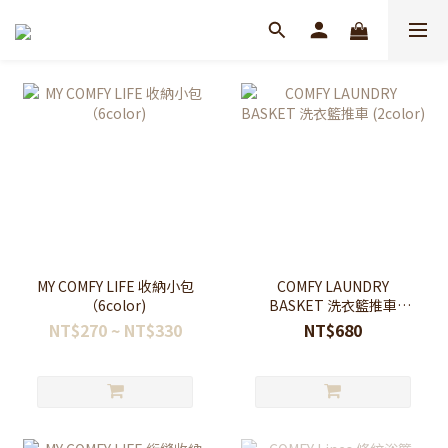
MY COMFY LIFE 收納小包
COMFY LAUNDRY
（6color)
BASKET 洗衣籃推車
(2color)
NT$270 ~ NT$330
NT$680