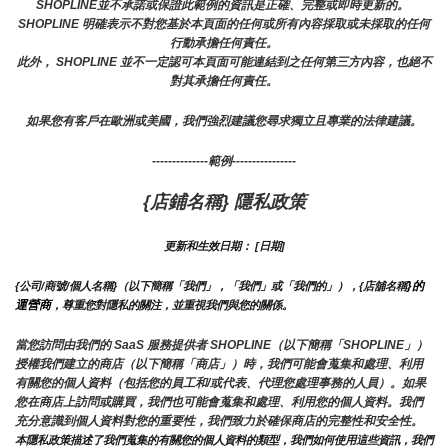
SHOPLINE並不承諾或保證此範例的資訊是正確、完整或即時更新的。 
SHOPLINE 明確表示不對您基於本頁面的任何或所有內容採取或未採取的任何
行動承擔任何責任。
此外， SHOPLINE 並不一定認可本頁面可能連結到之任何第三方內容，也絕不
對其承擔任何責任。
如果您有客戶在歐洲或美國，我們強烈建議您尋求獨立且專業的法律建議。
--------------範例----------------
{店鋪名稱} 隱私政策
更新和生效日期： [日期]
}的
{公司/商號/個人名稱}（以下簡稱「我們」，「我們」或「我們的」），{店舖名稱
運營商
，尊重您對隱私的關注，並重視我們與您的關係。 
當您訪問由我們的 SaaS 服務提供者 SHOPLINE（以下簡稱「SHOPLINE」）
授權我們建立的商店（以下簡稱「商店」）時，我們可能會蒐集和處理、利用
有關您的個人資料（包括您的員工和/或代表、代理您處理事務的人員）。如果
您在商店上訪問或購買，我們也可能會蒐集和處理、利用您的個人資料。我們
充分意識到個人資料對您的重要性，我們致力於確保商店的完整性和安全性。
本隱私政策描述了我們蒐集的有關您的個人資料的類型，我們如何使用這些資訊，我們