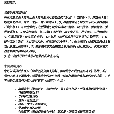
某些資訊。
您提供的資訊類別
商店蒐集您個人資料之個人資料類別可能包括以下類別：1. 識別類 - (1) 辨識個人者 ( 
如會員之姓名、地址、電話、電子郵件等 )；(2) 辨識財務者 ( 如信用卡或金融機構帳
戶資訊等 )；(3) 政府資料中之辨識者 ( 如身分證統一編號、統一證號、稅籍編號、護
照號碼等 )。2. 個人特徵類 - 個人描述 ( 如性別、出生年月日、尺寸等 )。3.社會情況 – 
(1) 住家及設施 ( 如住所地址等 )；(2) 財產（如所有或具有其他權利之動產等）；(3) 
移民情形 ( 護照、工作許可文件、居留證明文件等 )；(4) 生活格調 ( 如使用消費品之種
類及服務之細節等 )；(5) 慈善機構或其他團體之會員資格 ( 如社團法人、俱樂部或其
他志願團體參與者紀錄等 )。
[注意：請務必列出適用於您業務的所有內容]
您提供的資訊
時
您可以選擇以多種方式向我們提供個人資料，例如當您在我們的商店上註冊
，或在
我們的商店上購物時，或通過我們的社交媒體（或其相關商店或對應的擴充功能）。您
可能提供給我們的個人資料類型（如適用）包括：
聯繫資訊（例如姓名、郵政地址、電子郵件地址、手機或其他電話號碼、
行動服務提供者）;
年齡和出生日期;
性別，首選語言;
種族，性別，首選語言;
使用者名稱和密碼
付款資訊（例如您的支付卡號、到期日、送貨位址和帳單位址）;