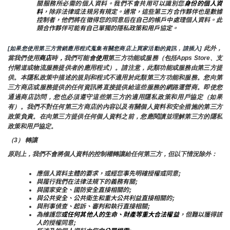
關服務所必需的個人資料。我們不會共用可以識別您
身份的個人資
料
，除非法律或法規另有規定。通常，這些第三方合作夥伴也是數據
控制者，他們將在徵得您的同意后在自己的帳戶中處理個人資料。此
類合作夥伴可能有自己單獨的隱私政策和用戶協定。
 此外，
[如果您使用第三方营銷應用程式蒐集有關您商店上買家活動的資訊，請插入]
當我們使用
商店
時
，
我們可能會
使用
第三方功能或服務（包括Apps Store、支
付閘道或物流服務提供者的應用程式）。請注意，此類功能或服務由第三方提
供。本隱私政策中描述的規則和程式不適用於此類第三方功能和服務。您向第
三方商店或服務提供的任何資訊將直接提供給這些服務的網路運營商。即使您
通過商店訪問，您也必須遵守這些第三方的適用隱私政策和用戶協定（如果
有）。我們不對任何第三方商店的內容以及有關個人資料和安全措施的第三方
政策負責。在向第三方提供任何個人資料之前，您應閱讀並理解第三方的隱私
政策和用戶協定。
（3） 轉讓
原則上，我們不會將個人資料的控制權轉讓給任何第三方，但以下情況除外：
應個人資料主體的要求，或經您事先明確授權或同意;
與履行我們在法律法規下的義務有關;
與國家安全、國防安全直接相關的;
與公共安全、公共衛生和重大公共利益直接相關的;
與刑事偵查、起訴、審判和執行直接相關;
為維護您
或任何其他人的生命、財產等重大合法權益
，但難以獲得該
人的授權同意;