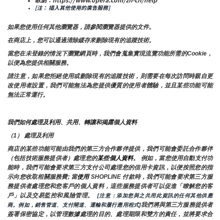
[注： 插入其他使用的廣告服務]
如果您使用任何其他瀏覽器，請參閱瀏覽器提供的文件。
在商店上，您可以通過清除緩存來刪除現有的追蹤技術。
當您在未登錄的情況下瀏覽網頁時，我們會蒐集實現流覽功能所需的Cookie，
以便為您提供相關服務。
請注意，如果您拒絕使用或刪除現有的追蹤技術，則需要在每次訪問時親自更
改使用者設置，我們可能無法為您提供優質的使用者體驗，並且某些功能可能
無法正常運行。
我們如何處理及利用、共用、轉讓和揭露個人資料
（1） 處理及利用
商店的某些功能可能由我們的第三方合作夥伴提供，我們可能會委託合作夥伴
（包括技術服務提供者）處理您的
某些個人資料
。 例如，當您使用自動支付功
能時，我們可能會要求第三方支付公司處理您的信用卡資訊，以便按照您的指
示向您收取相關服務費; 當
使用 
SHOPLINE 付款時，我們可能會要求第三方服
務提供者處理您和您客戶的個人資料，這些服務提供者可以促進「瞭解您的客
戶」以及交易監控和風險管理。 
 [注意：添加您與之共用此資訊的任何其他供應
我們將與第三方服務提供者
商。例如，銷售管道、支付閘道、運輸和履行應用程式]
簽署保密協定，以管理數據處理的目的、處理期限和雙方的責任，並將要求合