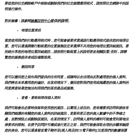
要從您的社交網路帳戶中移除或刪除我們的社交媒體應用程式，請按照社交網路中的說
明進行操作。
提供的說明
對於臉書：請參閱
臉書説明中心
。
地理位置資訊
當您使用我們的行動應用程式時，您可能會被要求透過該行動應用程式提供您的地理位
置。您可以通過調整行動裝置的位置服務設定來選擇不共用您的地理位置詳細資訊。要
拒絕分享您的地理位置詳細資訊，請按照行動裝置上的說明更改相關設置;否則，請聯
繫您的服務提供者或設備製造商。
撤回同意
您可以撤回您之前向我們提供的任何同意，或隨時以合法理由反對處理您的個人資料。
我們將在未來應用您的偏好。在某些情況下，撤回您對我們使用或揭露您的個人資料的
同意將意味著您無法利用我們的某些產品或服務。
查看、更新和修改個人資料
我們可能會在必要時保留和使用您的資訊，以實現上述目的。您有權要求訪問和接收有
關我們維護的有關您的個人資料的詳細資訊，更新和更正您的個人數據中的不準確之
處，並酌情阻止或刪除該資訊。在某些情況下，訪問個人資料的權利可能會受到當地法
律要求的限制。在授予訪問許可權或進行更正之前，我們可能會採取合理的步驟來驗證
您的身份。您可以通過發送電子郵件至{插入商店的CS電子郵件][注意我們的數據保護