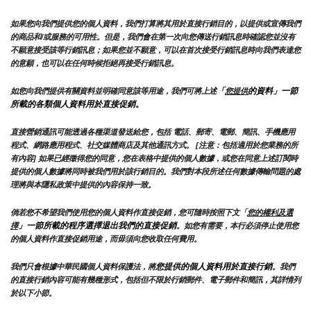
如果您向我們提供您的個人資料，我們打算將其用於直接行銷目的，以提供或宣傳我們
的商品和/或服務的可用性。但是，我們會在第一次向您傳送行銷訊息時確認您並沒有
不願意接受該等行銷訊息；如果您並不願意，可以在首次接受行銷訊息時向我們表達您
的意願，也可以在任何時候拒絕再接受行銷訊息。
「
的資料」一節
如您向我們提供有關資料並明確同意該等用途，我們可將上述
您提供
所載的各類個人資料用於直接促銷。
直接營銷通訊可能透過各種渠道發送給您，包括 電話、郵寄、電郵、簡訊、手機應用
程式、網路應用程式、社交媒體商店及其他通訊方式。 [注意：包括適用於您業務的所
有內容] 如果已經徵得您的同意，您在表格中提供的個人數據，或您在同意上述訂閱時
提供的個人數據將同時被我們用於該行銷目的。我們對本段所述任何數據傳輸問題的處
理將與本隱私政策中提供的內容保持一致。
倘若您不希望我們使用您的個人資料作直接促銷，您可隨時按照下文「
您的權利及選
」一節所載的程序選擇退出我們的直接促銷
擇
。如您有需要，本行必須停止使用您
的個人資料作直接促銷用途，而毋須向您收取任何費用。
您提供的個人資料用於直接行銷
我們只會根據中華民國個人資料保護法，將
。我們
的直接行銷內容可能有幾種形式，包括但不限於行銷郵件、電子郵件和簡訊，其詳情列
於以下小節。