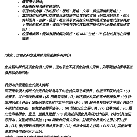
購買歷史記錄;
產品偏好和溝通管道偏好;
您提供的內容（例如照片、視頻、評論、文章、調查回復和評論）;
當您訪問我們的社交媒體頁面時提供給我們的資訊（例如您的姓名、個人
資料圖片、喜歡、位置、朋友清單以及社交媒體網路或應用程式註冊頁面
上描述的其他資訊，或您在使用我們的移動應用程式時的地理位置詳細資
訊）;
設備標識碼，例如有關設備的資訊，如 MAC 位址、IP 位址或其他在線標
識碼。
[注意：請務必列出適用於您業務的所有內容]
您自願向我們提供您的個人資料，但如果您不提供您的個人資料，則可能無法獲得某些
服務和促銷活動。
我們為什麼蒐集您的個人資料
商店蒐集個人資料的特定目的皆是為了向您提供商品或服務，包括但不限於提供：(1) 
消費者、客戶管理與服務；(2) 消費者保護；(3) 網路購物及其他電子商務服務；(4) 驗
證您的個人身份 ( 如以保護您免於詐欺等犯罪行為 )；(5) 解決各種類型之爭議 ( 包括但
不限於消費糾紛、智慧財產權爭議等 )； (6) 增進安全交易行為；(7) 收取債務； (8) 通
知您商業機會、產品、服務及更新；(9) 偵測並保護您及商店免於錯誤、詐欺或其他犯
罪行為，並監測遵法風險；(10) 調查針對個人安全、財產安全及違約之潛在不法行
為；(11) 履行條款與細則及退換貨政策；(12) 依法令所為之行為；以及 (13) 其他於蒐
集當時取得您同意之目的。