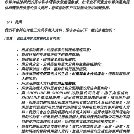
作夥伴根據我們的要求和本隱私政策處理數據。如果您不同意合作夥伴蒐集提
供相關服務所需的個人資料，您或您的客戶可能無法使用相關服務。
（2） 共用
我們不會與任何第三方共享個人資料，除非存在以下一種或多種情況：
[注意： 包括適用於您業務的所有內容]
根據您的要求，或經您事先明確授權或同意;
與履行我們在法律法規下的義務有關;
與國家安全、國防安全直接相關的;
與公共安全、公共衛生和重大公共利益直接相關的;
與刑事偵查、起訴、審判和執行直接相關;
為維護您
或任何其他人的生命、財產等重大合法權益
，但難以取得該
人的同意;
所涉及的個人資料由您
向公眾揭露
;
所涉及的個人資料是從合法和公開揭露的資訊中蒐集的。
與 SHOPLINE 和 SHOPLINE 的附屬公司共用：為了向您提供 
SHOPLINE 產品和服務，提出您可能感興趣的推薦，解決帳戶問
題，保護我們的附屬公司或其他使用者或公眾的人身和財產安全，您
承認並同意我們可以與我們的附屬公司共用您和您的客戶的個人資
料。我們只會在必要的範圍內共享個人資料，並受本隱私政策規定的
目的的約束。如果我們共用敏感個人資料或我們的關聯公司出於不同
目的使用和處理個人資料，我們將再次尋求您的授權和同意。
與我們的第三方合作夥伴共享：我們只會出於合法、正當、必要、具
體和明確的目的共用個人資料，並且只會共用向您或您的客戶提供相