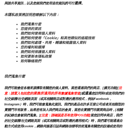
的
選擇。
與誰共享資訊，以及您就我們使用這些資訊
可行
本隱私政策將説明您瞭解以下內容：
我們蒐集什麼
您提供的資訊
我們如何使用個人資料
我們如何使用「Cookie」和其他類似的追蹤技術
我們如何處理、共用、轉讓和揭露個人資料
您的權利和選擇
我們如何保護個人資料
如何更新本隱私政策
如何聯絡我們
我們蒐集什麼
我們可能會從各種來源獲取有關您的個人資料。當您通過我們的商店、[擴充功能][
注
您的業務所適用的所有
或通過
意：請置入包括
數據蒐集管道
]
您訪問和/或使用我們的
社交媒體/社交網路頁面（或其相關商店或對應的應用程式，例如Facebook，
Instagram）時，我們可能會蒐集此資訊。我們的產品在許多百貨公司或者其他類型的
實體門市有販售，如果您有加入我們商店的會員，當您在實體門市購買商品時，[相關
的紀錄也會被我們蒐集。]
[注意：請確認是否有使用POS功能]
當您訪問本商店，我們
的社交媒體/社交網路頁面（或其相關商店或對應的應用程式）時，我們還可能通過自
動方式或使用cookie，網路伺服器日誌和網路信標等技術蒐集有關您的設備或使用的