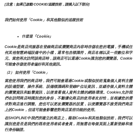
[注意：如果已啟動 COOKIE/追蹤技術，請插入以下部分]
我們如何使用「Cookie」和其他類似的追蹤技術
什麼是「Cookie」
Cookie是商店伺服器在登錄商店或瀏覽商店內容時存儲在您的電腦，手機或任
何其他智慧終端設備中的小檔，通常包含標識符，商店名稱以及一些數位和字
元。當您再次訪問該商店時，該商店可以通過Cookie識別您的瀏覽器。Cookie 
可能會存儲使用者偏好和其他資訊。
（2） 如何使用「Cookie」
當您使用我們的商店時，我們可能會通過Cookie或類似技術蒐集個人資料主體
的設備型號、操作系統、設備標識碼和登錄IP位址資訊，並緩存個人資料主體
的瀏覽資訊和點擊資訊，以便查看個人資料主體的網路環境。Cookies允許我
們在訪問商店時識別您的身份，不斷優化商店的使用者友好性，並根據您的需
求對商店進行調整。您也可以更改瀏覽器的設置，以便瀏覽器不接受我們商店
上的Cookie，但這可能會影響您對商店某些功能的使用。
在SHOPLINE中我們所建立的商店上，藉助Cookie和其他類似技術，我們可以
識別您是否是我們的既有使用者或者會員，而無需在每個頁面上重新登錄和進
行身份驗證。