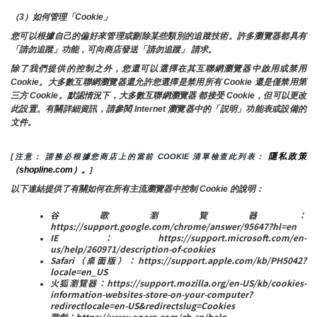
（3）如何管理「Cookie」
您可以根據自己的偏好來管理或刪除某些類別的追蹤技術。許多瀏覽器都具有
「請勿追蹤」功能，可向商店發送「請勿追蹤」 請求。
除了我們提供的控制之外，您還可以選擇在其互聯網瀏覽器中啟用或禁用
Cookie。大多數互聯網瀏覽器還允許您選擇是禁用所有 Cookie 還是僅禁用第
三方 Cookie。默認情況下，大多數互聯網瀏覽器 都接受 Cookie，但可以更改
此設置。有關詳細資訊，請參閱 Internet 瀏覽器中的「説明」功能表或設備的
文件。
隱私政策
[注意： 請務必根據您商店上的當前 COOKIE 清單檢查此列表： 
（shopline.com）。
]
以下連結提供了有關如何在所有主流瀏覽器中控制 Cookie 的說明：
谷歌瀏覽器：
https://support.google.com/chrome/answer/95647?hl=en
IE：https://support.microsoft.com/en-
us/help/260971/description-of-cookies
Safari（桌面版）：https://support.apple.com/kb/PH5042?
locale=en_US
火狐瀏覽器：https://support.mozilla.org/en-US/kb/cookies-
information-websites-store-on-your-computer?
redirectlocale=en-US&redirectslug=Cookies
歌劇：https://www.opera.com/zh-cn/help