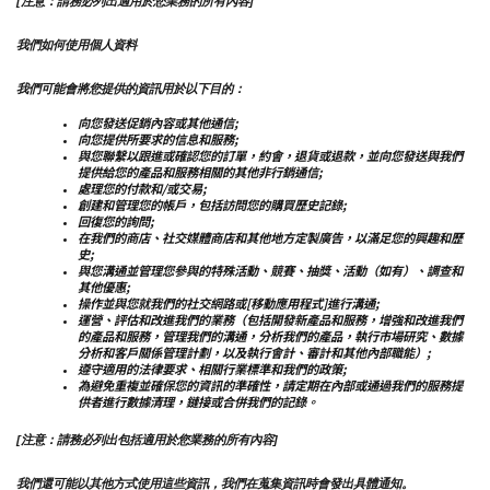
[注意：請務必列出適用於您業務的所有內容]
我們如何使用個人資料
我們可能會將您提供的資訊用於以下目的：
向您發送促銷內容或其他通信;
向您提供所要求的信息和服務;
與您聯繫以跟進或確認您的訂單，約會，退貨或退款，並向您發送與我們
提供給您的產品和服務相關的其他非行銷通信;
處理您的付款和/或交易;
創建和管理您的帳戶，包括訪問您的購買歷史記錄;
回復您的詢問;
在我們的商店、社交媒體商店和其他地方定製廣告，以滿足您的興趣和歷
史;
與您溝通並管理您參與的特殊活動、競賽、抽獎、活動（如有）、調查和
其他優惠;
操作並與您就我們的社交網路或[移動應用程式]進行溝通;
運營、評估和改進我們的業務（包括開發新產品和服務，增強和改進我們
的產品和服務，管理我們的溝通，分析我們的產品，執行市場研究、數據
分析和客戶關係管理計劃，以及執行會計、審計和其他內部職能）;
遵守適用的法律要求、相關行業標準和我們的政策;
為避免重複並確保您的資訊的準確性，請定期在內部或通過我們的服務提
供者進行數據清理，鏈接或合併我們的記錄。
[注意：請務必列出包括適用於您業務的所有內容]
我們還可能以其他方式使用這些資訊，我們在蒐集資訊時會發出具體通知。