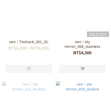
SOLD OUT
oen｜Toolrack_001_GL
oen｜aty
mirror_008_stainless
NT$6,300 ~ NT$6,900
NT$4,500