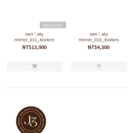
SOLD OUT
oen｜aty
oen｜aty
mirror_011_4colors
mirror_010_3colors
NT$13,900
NT$4,500