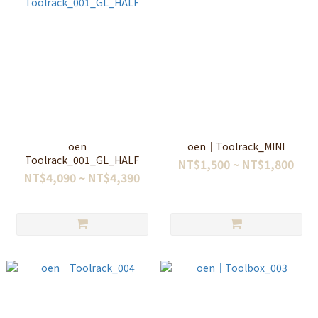
oen｜
oen｜Toolrack_MINI
Toolrack_001_GL_HALF
NT$1,500 ~ NT$1,800
NT$4,090 ~ NT$4,390