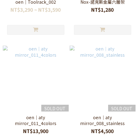
oen｜Toolrack_002
Nox-諾克斯金屬六層架
NT$3,290 ~ NT$3,590
NT$1,280
SOLD OUT
SOLD OUT
oen｜aty
oen｜aty
mirror_011_4colors
mirror_008_stainless
NT$13,900
NT$4,500