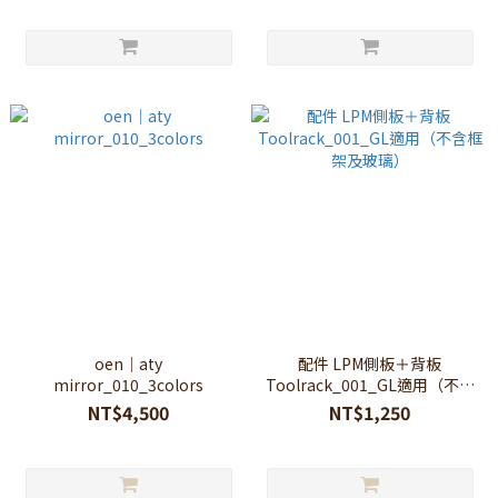
oen｜aty
配件 LPM側板＋背板
mirror_010_3colors
Toolrack_001_GL適用（不含
框架及玻璃）
NT$4,500
NT$1,250