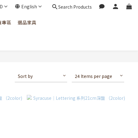
D
English
Search Products
貨專區
選品家具
Sort by
24 Items per page