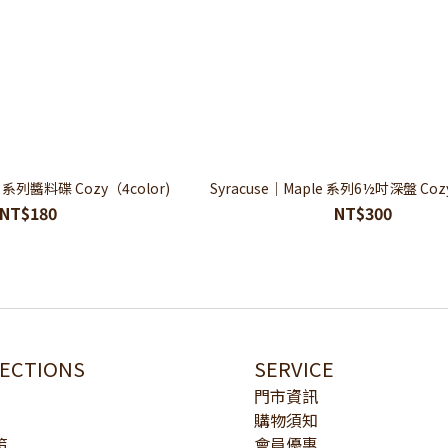
e 系列醬料碟 Cozy（4color)
Syracuse｜Maple 系列6½吋深盤 Cozy
NT$180
NT$300
LECTIONS
SERVICE
門市資訊
購物須知
策
會員優惠