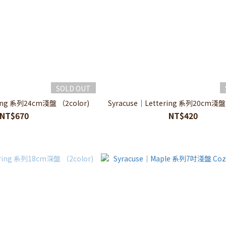
SOLD OUT
ring 系列24cm淺盤 （2color)
Syracuse｜Lettering 系列20cm淺盤 
NT$670
NT$420