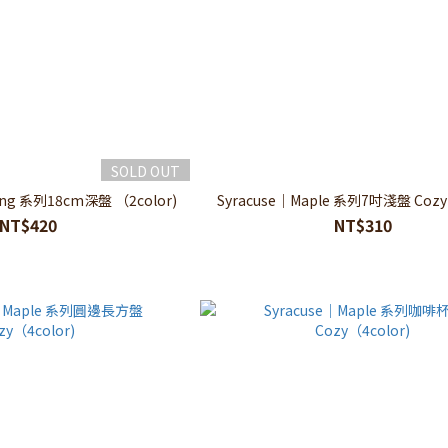
SOLD OUT
ring 系列18cm深盤 （2color)
Syracuse｜Maple 系列7吋淺盤 Cozy
NT$420
NT$310