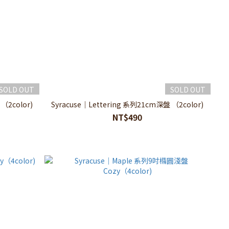
SOLD OUT
SOLD OUT
（2color)
Syracuse｜Lettering 系列21cm深盤 （2color)
NT$490