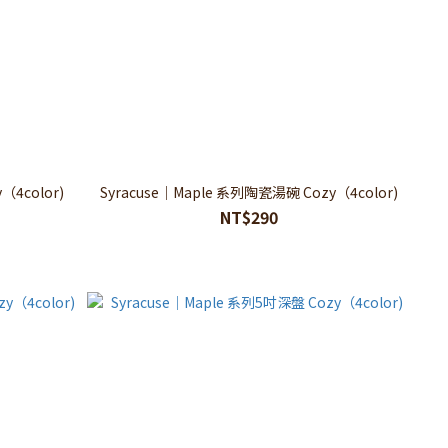
（4color)
Syracuse｜Maple 系列陶瓷湯碗 Cozy（4color)
NT$290