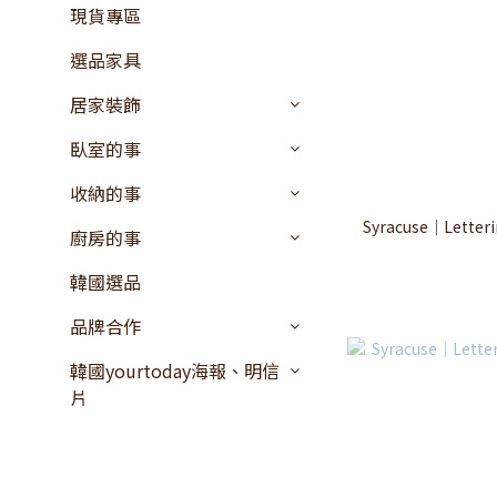
現貨專區
選品家具
居家裝飾
臥室的事
收納的事
Syracuse｜Lette
廚房的事
韓國選品
品牌合作
韓國yourtoday海報、明信
片