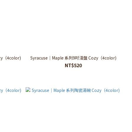
（4color)
Syracuse｜Maple 系列9吋淺盤 Cozy（4color)
NT$520