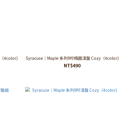
（4color)
Syracuse｜Maple 系列9吋橢圓淺盤 Cozy（4color)
NT$490