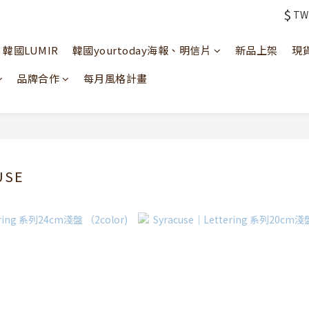
$
TW
韓國LUMIR
韓國yourtoday海報、明信片
新品上架
現
品牌合作
每月風格計畫
USE