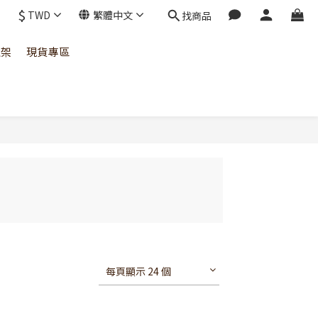
$
TWD
繁體中文
找商品
上架
現貨專區
每頁顯示 24 個