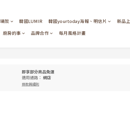
玻璃架
韓國LUMIR
韓國yourtoday海報、明信片
新品
廚房的事
品牌合作
每月風格計畫
即享部分商品免運
適用通路：
網店
條款與細則