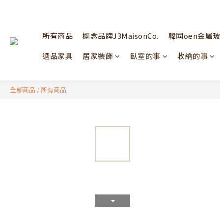
所有商品
概念品牌J3MaisonCo.
韓國oen金屬
選品家具
居家裝飾
臥室的事
收納的事
全部商品
/
所有商品