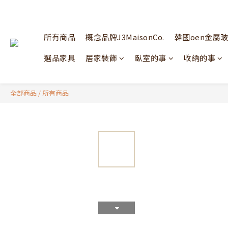
所有商品
概念品牌J3MaisonCo.
韓國oen金屬
選品家具
居家裝飾
臥室的事
收納的事
全部商品
/
所有商品