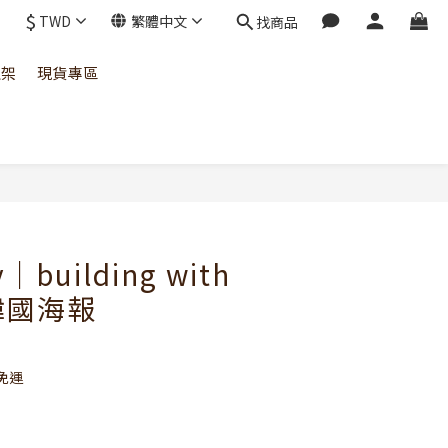
$
TWD
繁體中文
找商品
上架
現貨專區
立即購買
y｜building with
 韓國海報
免運