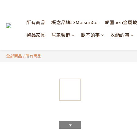
所有商品
概念品牌J3MaisonCo.
韓國oen金屬
選品家具
居家裝飾
臥室的事
收納的事
全部商品
/
所有商品