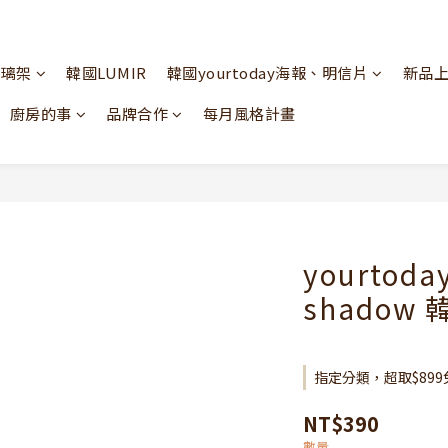
玻璃架
韓國LUMIR
韓國yourtoday海報、明信片
新品
廚房的事
品牌合作
每月風格計畫
yourtoda
shadow
指定分類，超取$899
NT$390
數量