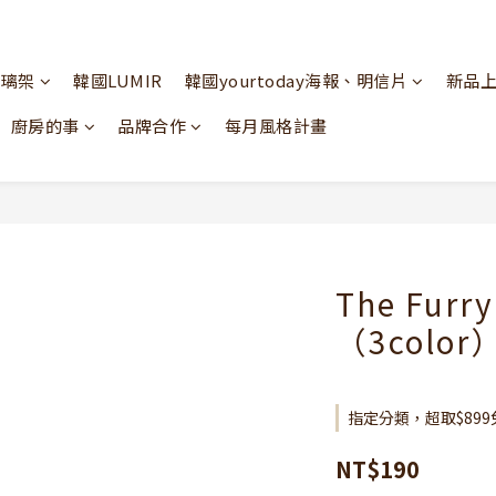
玻璃架
韓國LUMIR
韓國yourtoday海報、明信片
新品
廚房的事
品牌合作
每月風格計畫
The Furr
（3color
指定分類，超取$899
NT$190