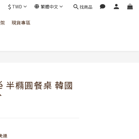
$
TWD
繁體中文
找商品
上架
現貨專區
afé 半橢圓餐桌 韓國
分
免運