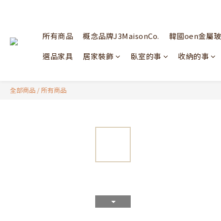
所有商品
概念品牌J3MaisonCo.
韓國oen金屬
選品家具
居家裝飾
臥室的事
收納的事
全部商品
/
所有商品