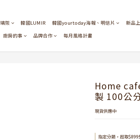
玻璃架
韓國LUMIR
韓國yourtoday海報、明信片
新品
廚房的事
品牌合作
每月風格計畫
Home c
製 100公
現貨供應中
指定分類，超取$899