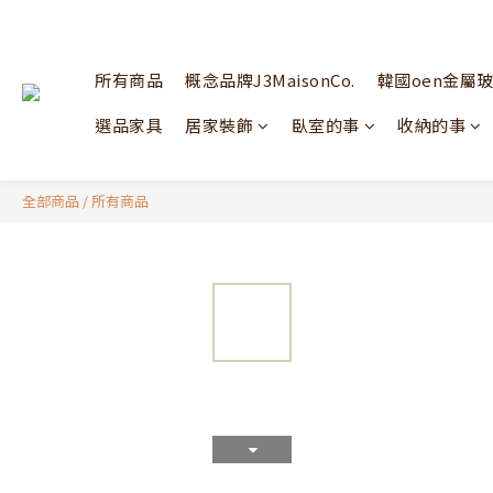
所有商品
概念品牌J3MaisonCo.
韓國oen金屬
選品家具
居家裝飾
臥室的事
收納的事
全部商品
/
所有商品