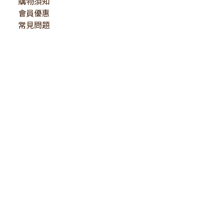
購物須知
會員優惠
常見問題
立即購買
CONTACT US
服務時間
｜
週一至週五 10:00-18:00
E-mail
service@j3collections.com
｜
聯絡地址：南投縣竹山鎮大禮路166號
法律顧問：蔣宛如律師