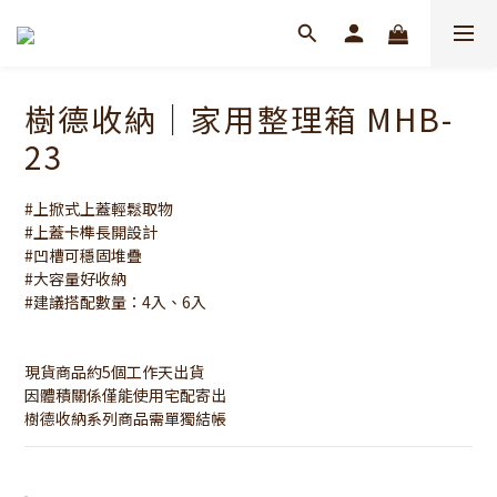
樹德收納｜家用整理箱 MHB-
23
#上掀式上蓋輕鬆取物
#上蓋卡榫長開設計
#凹槽可穩固堆疊
#大容量好收納
#建議搭配數量：4入、6入
現貨商品約5個工作天出貨
因體積關係僅能使用宅配寄出
樹德收納系列商品需單獨結帳