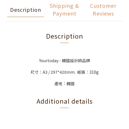
Shipping &
Customer
Description
Payment
Reviews
Description
Yourtoday - 韓國設計師品牌
尺寸：A3 / 297*420mm. 紙張：310g
產地：韓國
Additional details