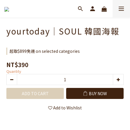
yourtoday｜SOUL 韓國海報
超取$899免運 on selected categories
NT$390
Quantity
ADD TO CART
BUY NOW
Add to Wishlist