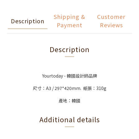
Shipping &
Customer
Description
Payment
Reviews
Description
Yourtoday - 韓國設計師品牌
尺寸：A3 / 297*420mm. 紙張：310g
產地：韓國
Additional details