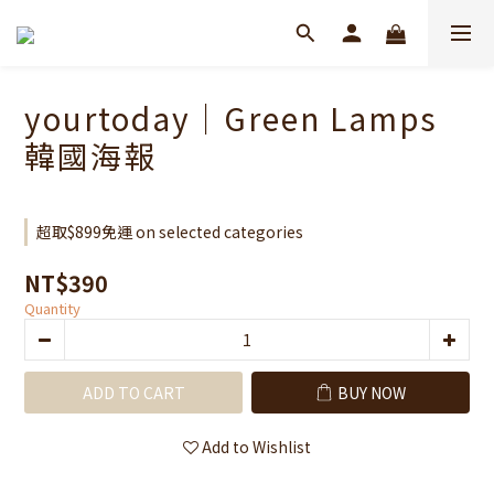
yourtoday｜Green Lamps
韓國海報
超取$899免運 on selected categories
NT$390
Quantity
ADD TO CART
BUY NOW
Add to Wishlist