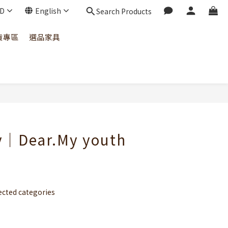
D
English
Search Products
貨專區
選品家具
BUY NOW
y｜Dear.My youth
ted categories