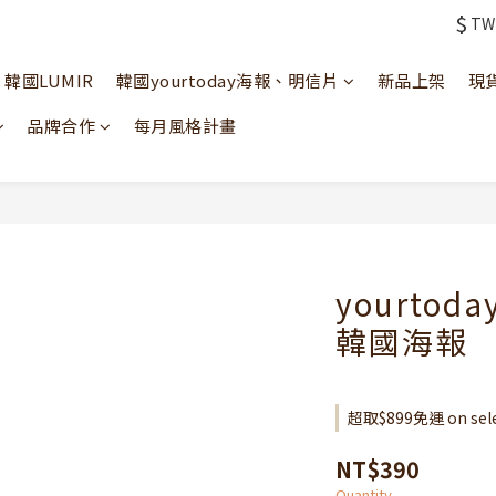
$
TW
韓國LUMIR
韓國yourtoday海報、明信片
新品上架
現
品牌合作
每月風格計畫
yourtoda
韓國海報
超取$899免運 on selec
NT$390
Quantity