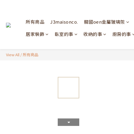
所有商品
J3maisonco.
韓國oen金屬玻璃架
居家裝飾
臥室的事
收納的事
廚房的事
View All
/
所有商品