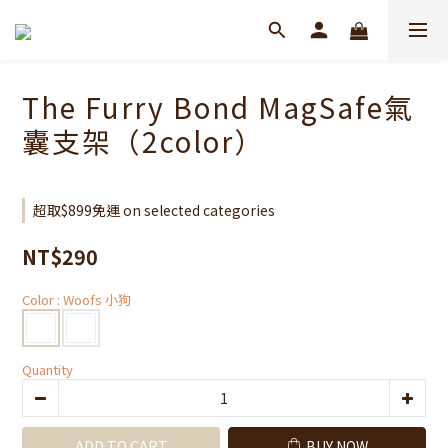
The Furry Bond MagSafe氣
囊支架（2color）
超取$899免運 on selected categories
NT$290
Color
: Woofs 小狗
Quantity
ADD TO CART
BUY NOW