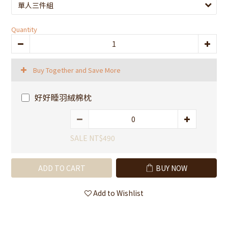
Quantity
Buy Together and Save More
好好睡羽絨棉枕
SALE NT$490
ADD TO CART
BUY NOW
Add to Wishlist