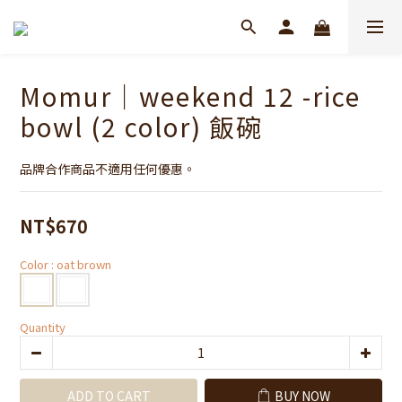
Momur｜weekend 12 -rice
bowl (2 color) 飯碗
品牌合作商品不適用任何優惠。
NT$670
Color
: oat brown
Quantity
ADD TO CART
BUY NOW