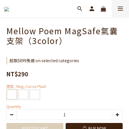
Mellow Poem MagSafe氣囊
支架（3color）
超取$899免運 on selected categories
NT$290
造型
: Mug, Cocoa Plaid
Quantity
ADD TO CART
BUY NOW