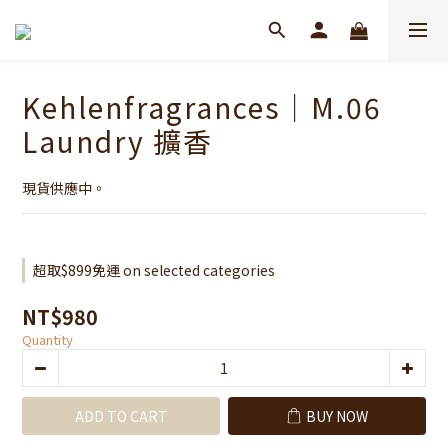
Kehlenfragrances｜M.06
Laundry 擴香
現貨供應中。
超取$899免運 on selected categories
NT$980
Quantity
ADD TO CART
BUY NOW