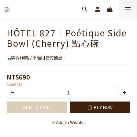
HÔTEL 827｜Poétique Side
Bowl (Cherry) 點心碗
品牌合作商品不適用任何優惠。
NT$690
Quantity
ADD TO CART
BUY NOW
Add to Wishlist