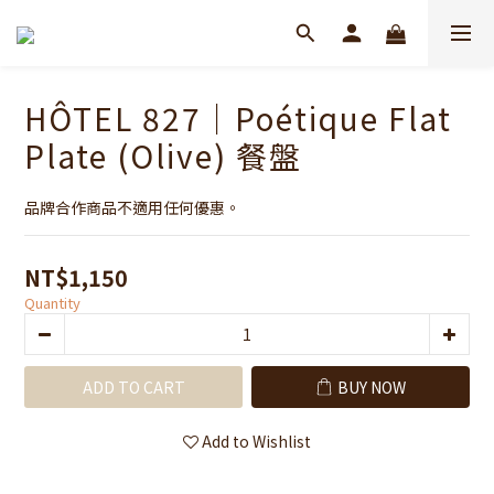
HÔTEL 827｜Poétique Flat
Plate (Olive) 餐盤
品牌合作商品不適用任何優惠。
NT$1,150
Quantity
ADD TO CART
BUY NOW
Add to Wishlist