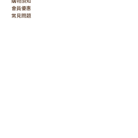
購物須知
會員優惠
常見問題
BUY NOW
CONTACT US
服務時間
｜
週一至週五 10:00-18:00
E-mail
service@j3collections.com
｜
聯絡地址：南投縣竹山鎮大禮路166號
法律顧問：蔣宛如律師