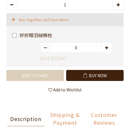
Buy Together and Save More
好好睡羽絨棉枕
SALE NT$490
ADD TO CART
BUY NOW
Add to Wishlist
Shipping &
Customer
Description
Payment
Reviews