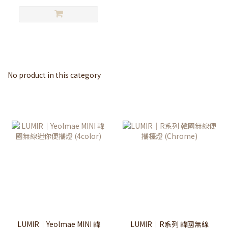
No product in this category
LUMIR｜Yeolmae MINI 韓
LUMIR｜R系列 韓國無線