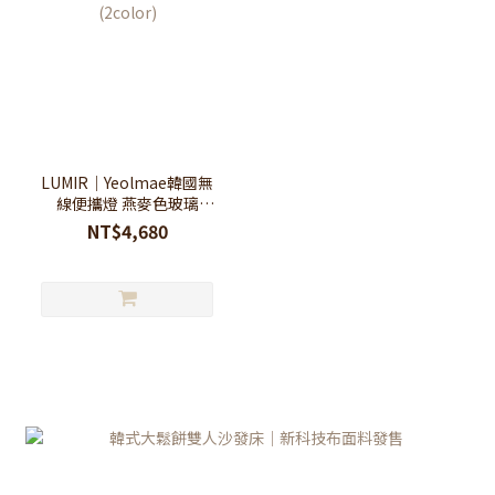
LUMIR｜Yeolmae韓國無
線便攜燈 燕麥色玻璃
(2color)
NT$4,680