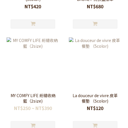
(2color)
NT$420
NT$680
MY COMFY LIFE 絎縫收納
La douceur de vivre 皮革
籃（2size)
餐墊 （5color)
NT$250 ~ NT$390
NT$120