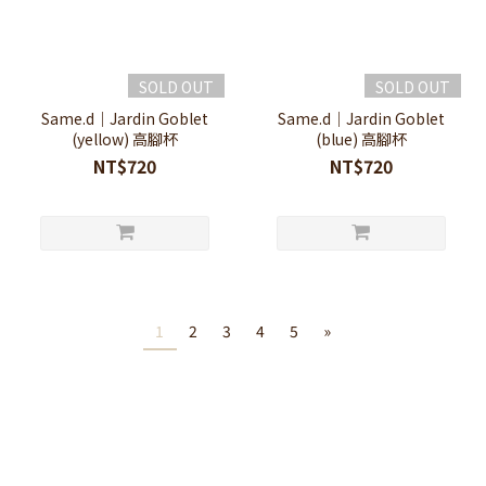
SOLD OUT
SOLD OUT
Same.d｜Jardin Goblet
Same.d｜Jardin Goblet
(yellow) 高腳杯
(blue) 高腳杯
NT$720
NT$720
1
2
3
4
5
»