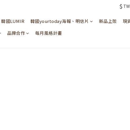
$
TW
韓國LUMIR
韓國yourtoday海報、明信片
新品上架
現
品牌合作
每月風格計畫