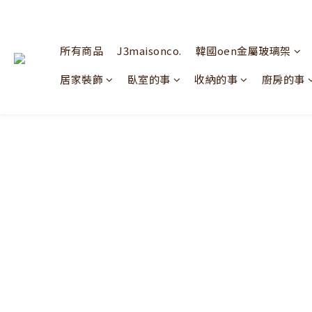
所有商品
J3maisonco.
韓國oen金屬玻璃架
居家裝飾
臥室的事
收納的事
廚房的事