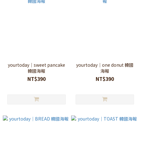
yourtoday｜sweet pancake
yourtoday｜one donut 韓國
韓國海報
海報
NT$390
NT$390