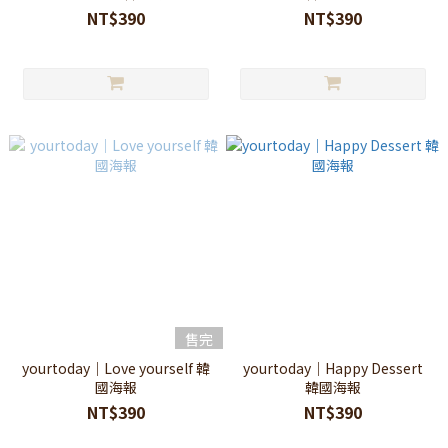
NT$390
NT$390
售完
yourtoday｜Love yourself 韓
yourtoday｜Happy Dessert
國海報
韓國海報
NT$390
NT$390