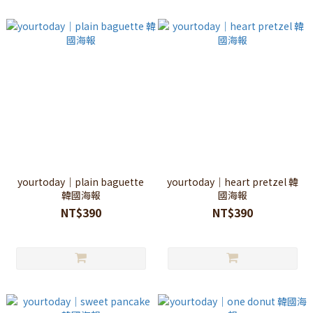
yourtoday｜plain baguette
yourtoday｜heart pretzel 韓
韓國海報
國海報
NT$390
NT$390