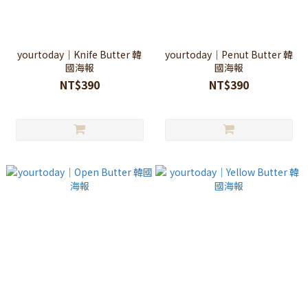
yourtoday｜Knife Butter 韓
yourtoday｜Penut Butter 韓
國海報
國海報
NT$390
NT$390