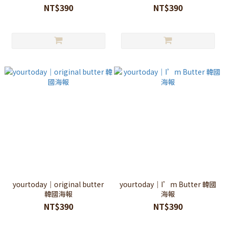
NT$390
NT$390
yourtoday｜original butter
yourtoday｜I’m Butter 韓國
韓國海報
海報
NT$390
NT$390