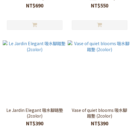
NT$690
NT$550
Le Jardin Elegant 吸水腳踏墊
Vase of quiet blooms 吸水腳
(2color)
踏墊 (2color)
NT$390
NT$390