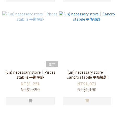
售完
(un) necessary store｜Pisces
(un) necessary store｜
stabile 平衡擺飾
Cancro stabile 平衡擺飾
NT$1,251
NT$1,071
NT$1,390
NT$1,190