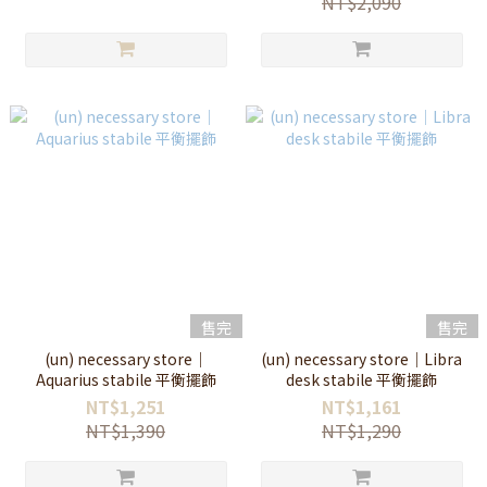
NT$2,090
售完
售完
(un) necessary store｜
(un) necessary store｜Libra
Aquarius stabile 平衡擺飾
desk stabile 平衡擺飾
NT$1,251
NT$1,161
NT$1,390
NT$1,290