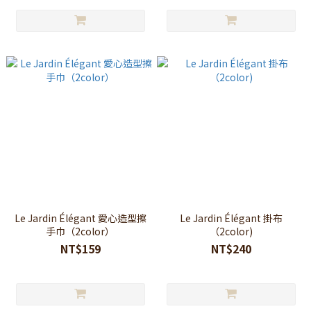
Le Jardin Élégant 愛心造型擦
Le Jardin Élégant 掛布
手巾（2color）
（2color)
NT$159
NT$240