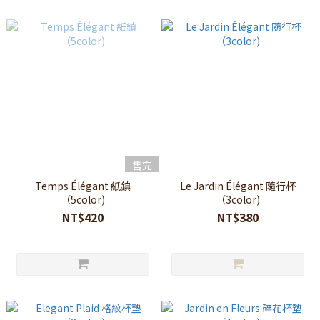
售完
Temps Élégant 紙鎮
Le Jardin Élégant 隨行杯
（5color)
（3color)
NT$420
NT$380