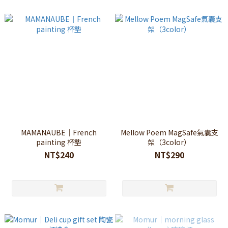
MAMANAUBE｜French
Mellow Poem MagSafe氣囊支
painting 杯墊
架（3color）
NT$240
NT$290