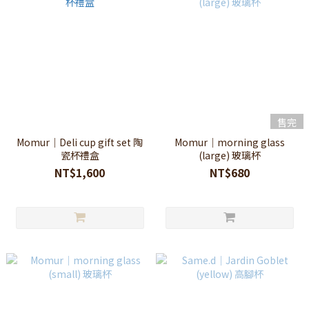
售完
Momur｜Deli cup gift set 陶
Momur｜morning glass
瓷杯禮盒
(large) 玻璃杯
NT$1,600
NT$680