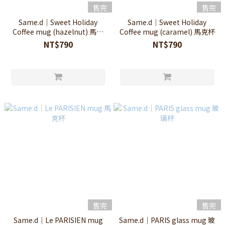
售完
售完
Same.d｜Sweet Holiday
Same.d｜Sweet Holiday
Coffee mug (hazelnut) 馬克
Coffee mug (caramel) 馬克杯
杯
NT$790
NT$790
售完
售完
Same.d｜Le PARISIEN mug
Same.d｜PARIS glass mug 玻