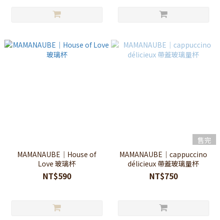
售完
MAMANAUBE｜House of
MAMANAUBE｜cappuccino
Love 玻璃杯
délicieux 帶蓋玻璃量杯
NT$590
NT$750