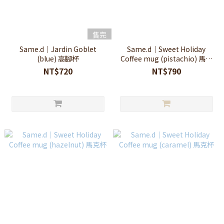
售完
Same.d｜Jardin Goblet
Same.d｜Sweet Holiday
(blue) 高腳杯
Coffee mug (pistachio) 馬克
杯
NT$720
NT$790