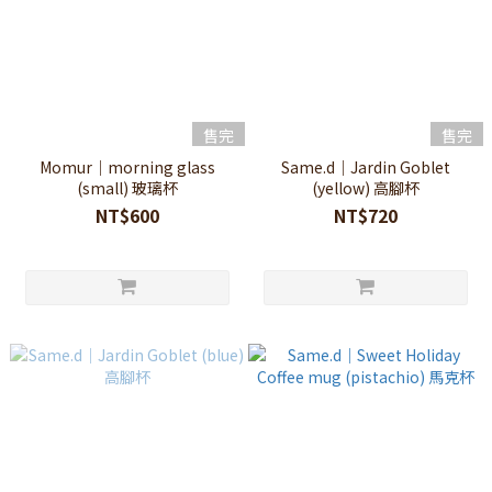
售完
售完
Momur｜morning glass
Same.d｜Jardin Goblet
(small) 玻璃杯
(yellow) 高腳杯
NT$600
NT$720