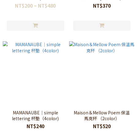
NT$200 ~ NT$480
NT$370
MAMANAUBE｜simple
Maison＆Mellow Poem 保溫
lettering 杯墊（4color)
馬克杯 （2color）
NT$240
NT$520