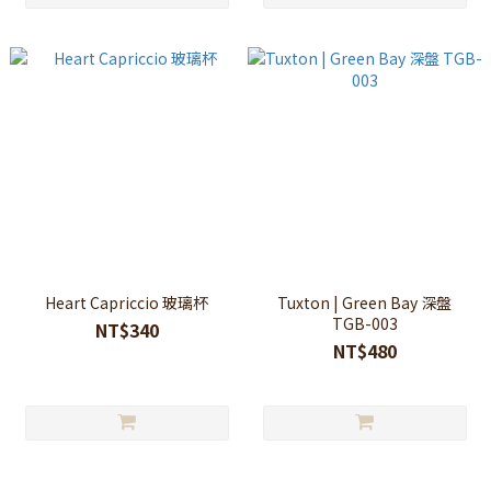
Heart Capriccio 玻璃杯
Tuxton | Green Bay 深盤
TGB-003
NT$340
NT$480