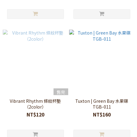
售完
Vibrant Rhythm 條紋杯墊
Tuxton | Green Bay 水果碟
（2color）
TGB-011
NT$120
NT$160