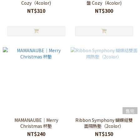
Cozy（4color)
盤 Cozy（4color)
NT$310
NT$300
售完
MAMANAUBE｜Merry
Ribbon Symphony 蝴蝶結雙
Christmas 杯墊
面隔熱墊（2color）
NT$240
NT$150