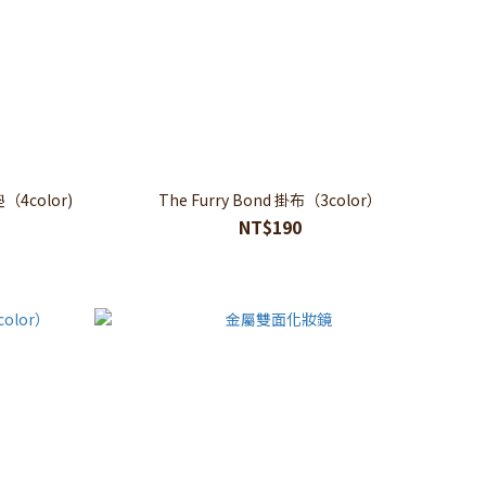
｜simple lettering 杯墊（4color)
The Furry Bond 掛布（3color）
NT$190