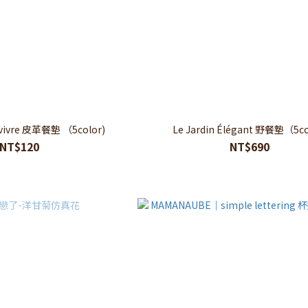
e vivre 皮革餐墊 （5color)
Le Jardin Élégant 野餐墊（5co
NT$120
NT$690