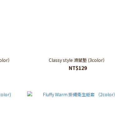
olor）
Classy style 滑鼠墊 (3color）
NT$129